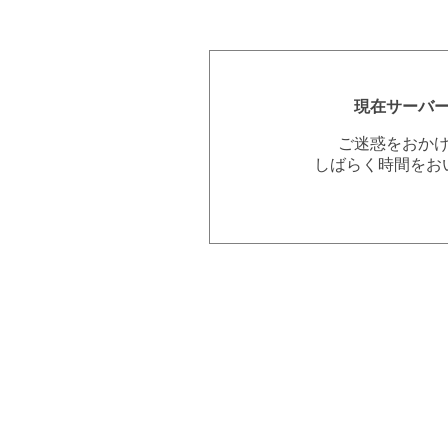
現在サーバ
ご迷惑をおか
しばらく時間をお