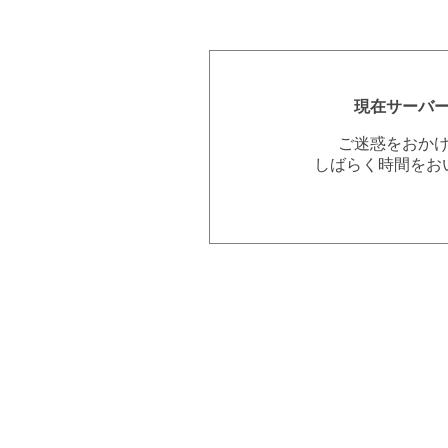
現在サーバ
ご迷惑をおか
しばらく時間をお