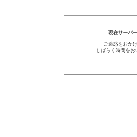
現在サーバ
ご迷惑をおか
しばらく時間をお