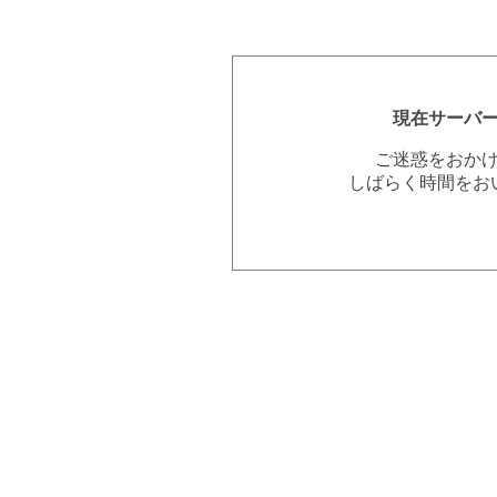
現在サーバ
ご迷惑をおか
しばらく時間をお