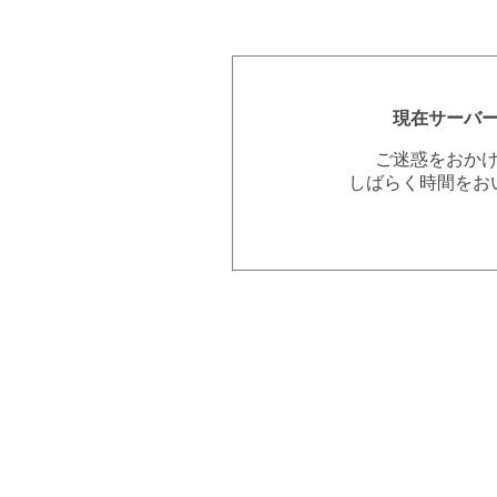
現在サーバ
ご迷惑をおか
しばらく時間をお