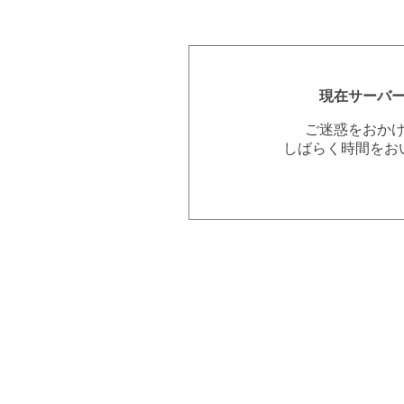
現在サーバ
ご迷惑をおか
しばらく時間をお