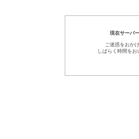
現在サーバ
ご迷惑をおか
しばらく時間をお