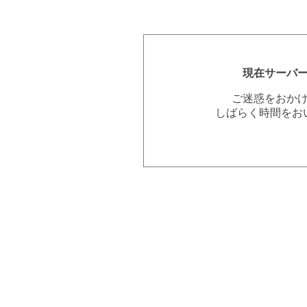
現在サーバ
ご迷惑をおか
しばらく時間をお