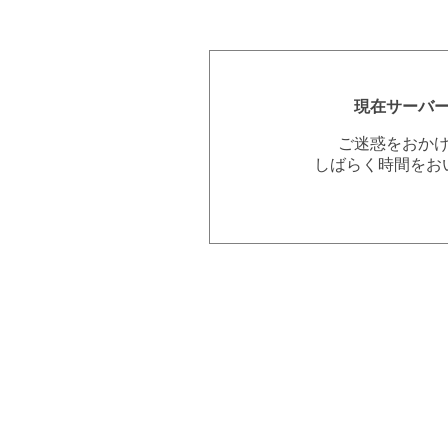
現在サーバ
ご迷惑をおか
しばらく時間をお