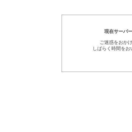
現在サーバ
ご迷惑をおか
しばらく時間をお