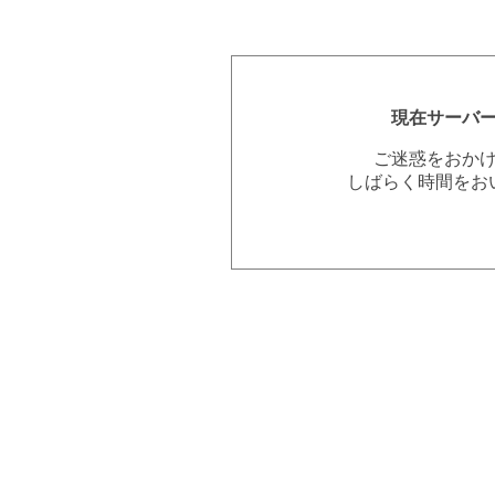
現在サーバ
ご迷惑をおか
しばらく時間をお