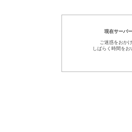
現在サーバ
ご迷惑をおか
しばらく時間をお