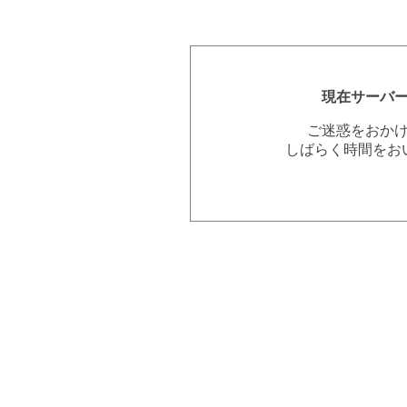
現在サーバ
ご迷惑をおか
しばらく時間をお