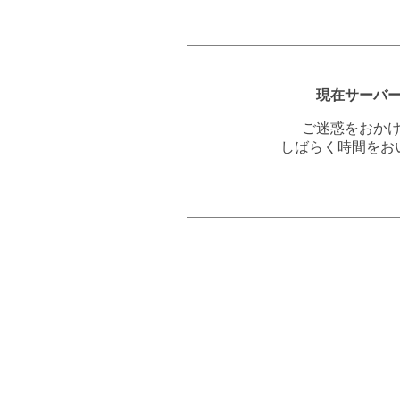
現在サーバ
ご迷惑をおか
しばらく時間をお