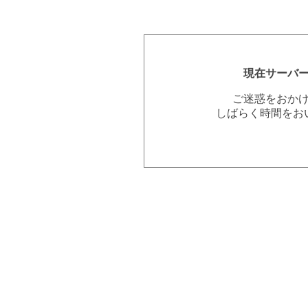
現在サーバ
ご迷惑をおか
しばらく時間をお