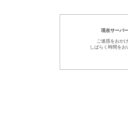
現在サーバ
ご迷惑をおか
しばらく時間をお