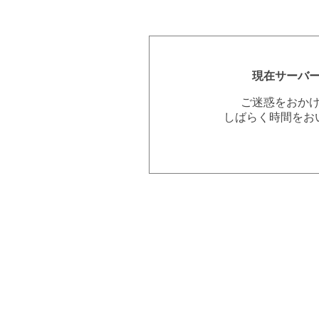
現在サーバ
ご迷惑をおか
しばらく時間をお