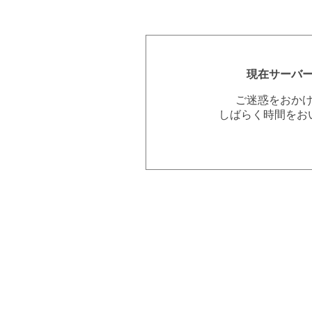
現在サーバ
ご迷惑をおか
しばらく時間をお