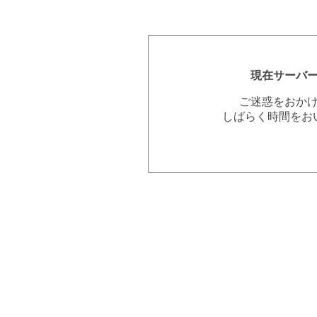
現在サーバ
ご迷惑をおか
しばらく時間をお