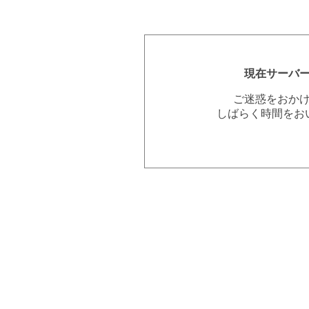
現在サーバ
ご迷惑をおか
しばらく時間をお