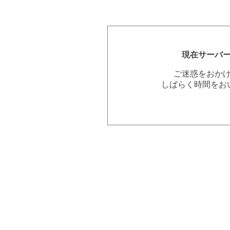
現在サーバ
ご迷惑をおか
しばらく時間をお