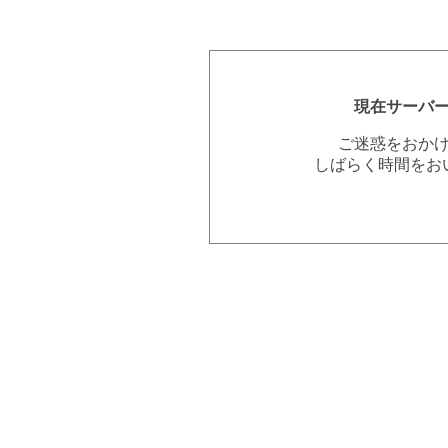
現在サーバ
ご迷惑をおか
しばらく時間をお