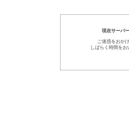
現在サーバ
ご迷惑をおか
しばらく時間をお