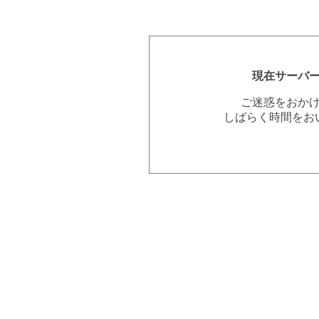
現在サーバ
ご迷惑をおか
しばらく時間をお