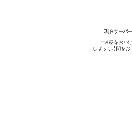
現在サーバ
ご迷惑をおか
しばらく時間をお