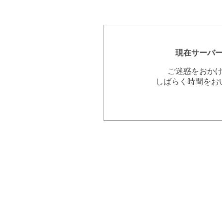
現在サーバ
ご迷惑をおか
しばらく時間をお