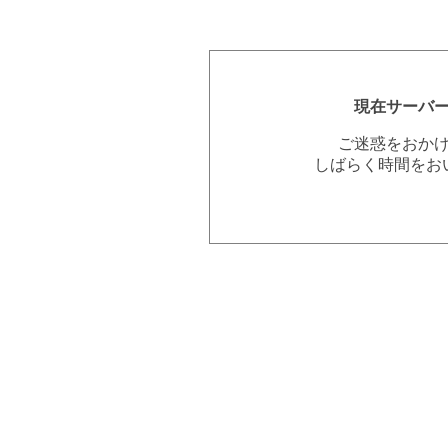
現在サーバ
ご迷惑をおか
しばらく時間をお