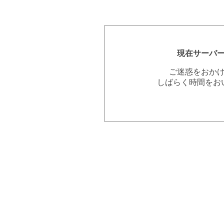
現在サーバ
ご迷惑をおか
しばらく時間をお