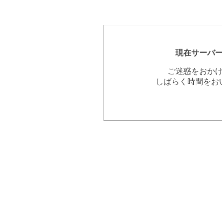
現在サーバ
ご迷惑をおか
しばらく時間をお