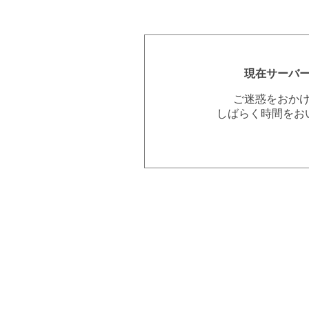
現在サーバ
ご迷惑をおか
しばらく時間をお