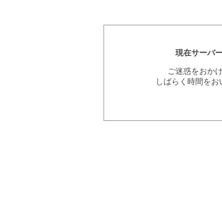
現在サーバ
ご迷惑をおか
しばらく時間をお