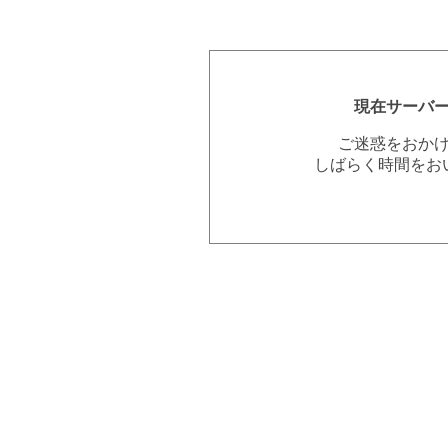
現在サーバ
ご迷惑をおか
しばらく時間をお