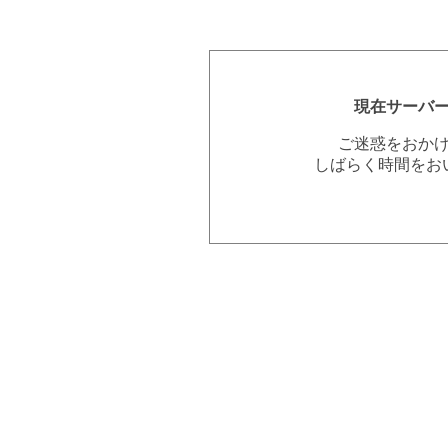
現在サーバ
ご迷惑をおか
しばらく時間をお