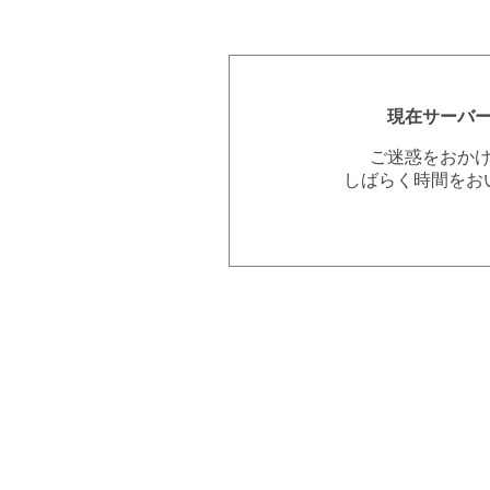
現在サーバ
ご迷惑をおか
しばらく時間をお