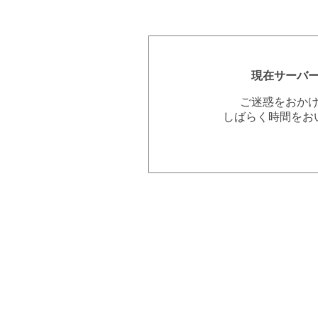
現在サーバ
ご迷惑をおか
しばらく時間をお