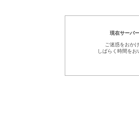
現在サーバ
ご迷惑をおか
しばらく時間をお