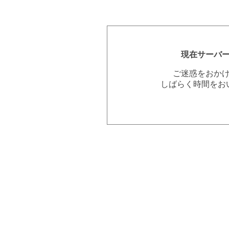
現在サーバ
ご迷惑をおか
しばらく時間をお