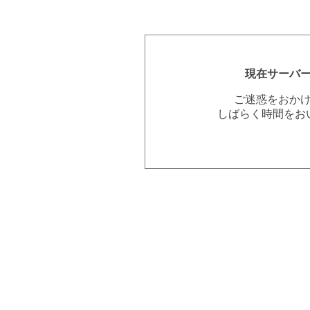
現在サーバ
ご迷惑をおか
しばらく時間をお