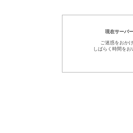
現在サーバ
ご迷惑をおか
しばらく時間をお