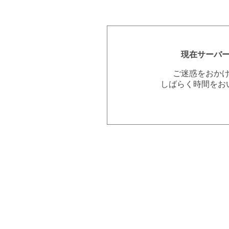
現在サーバ
ご迷惑をおか
しばらく時間をお