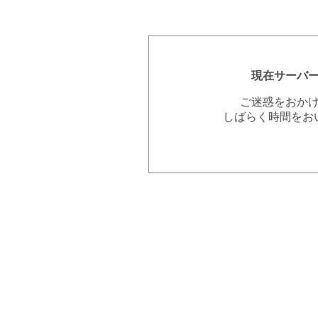
現在サーバ
ご迷惑をおか
しばらく時間をお