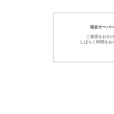
現在サーバ
ご迷惑をおか
しばらく時間をお