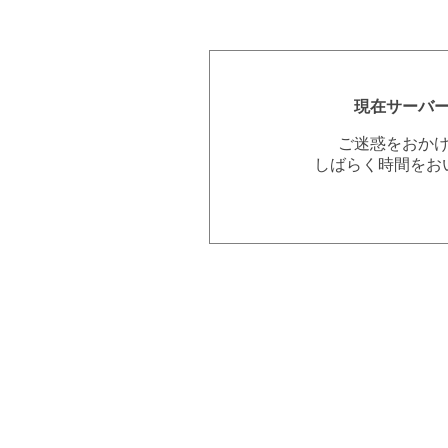
現在サーバ
ご迷惑をおか
しばらく時間をお