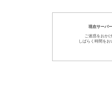
現在サーバ
ご迷惑をおか
しばらく時間をお