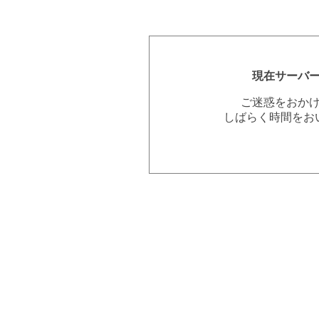
現在サーバ
ご迷惑をおか
しばらく時間をお