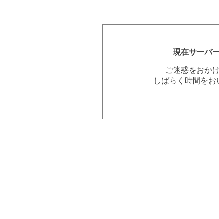
現在サーバ
ご迷惑をおか
しばらく時間をお