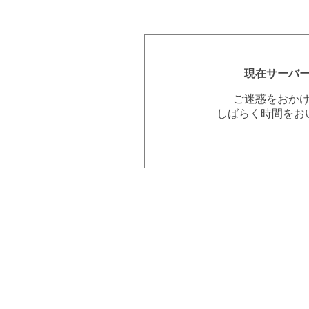
現在サーバ
ご迷惑をおか
しばらく時間をお