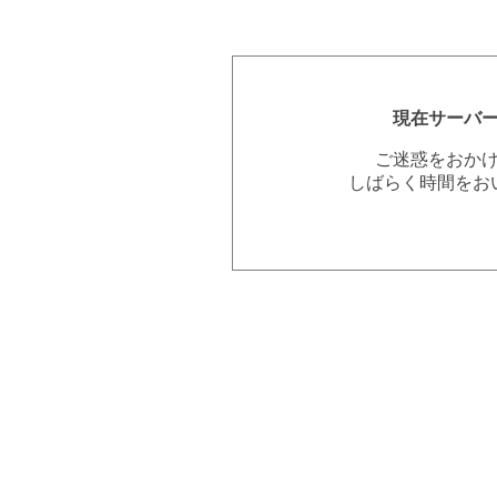
現在サーバ
ご迷惑をおか
しばらく時間をお