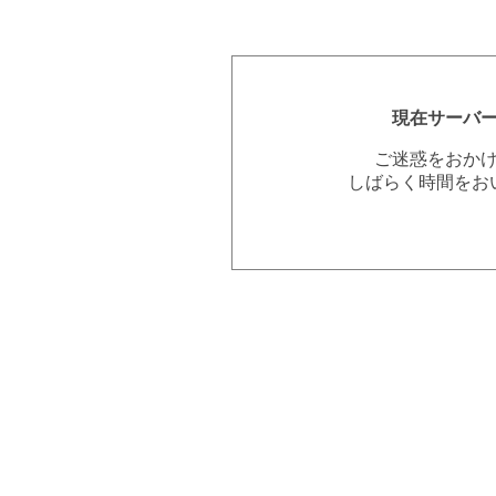
現在サーバ
ご迷惑をおか
しばらく時間をお