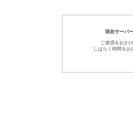
現在サーバ
ご迷惑をおか
しばらく時間をお